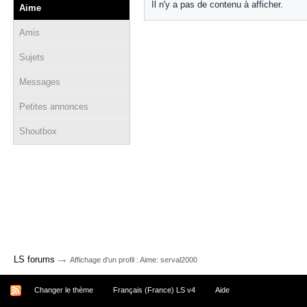
Il n'y a pas de contenu à afficher.
Aime
Amis
Sujets
Messages
Petites annonces
Shoutbox
→
LS forums
Affichage d'un profil : Aime: serval2000
Changer le thème
Français (France) LS v4
Aide