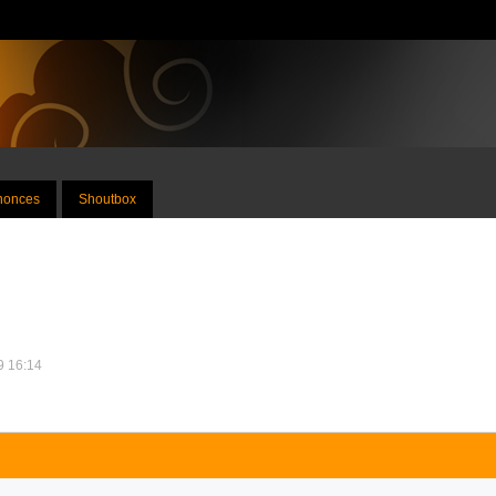
nnonces
Shoutbox
09 16:14