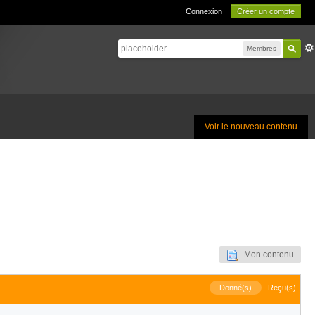
Connexion
Créer un compte
Membres
Voir le nouveau contenu
Mon contenu
Donné(s)
Reçu(s)