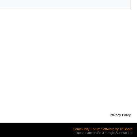
Privacy Policy
Community Forum Software by IP.Board
Licence accordée à : Logic Sunrise Ltd