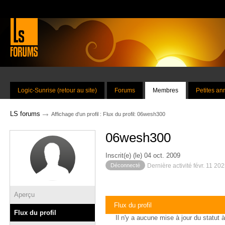
Logic-Sunrise (retour au site)
Forums
Membres
Petites a
→
LS forums
Affichage d'un profil : Flux du profil: 06wesh300
06wesh300
Inscrit(e) (le) 04 oct. 2009
Déconnecté
Dernière activité févr. 11 20
Aperçu
Flux du profil
Flux du profil
Il n'y a aucune mise à jour du statut à