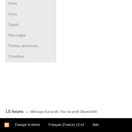
Aime
Amis
Sujets
Messages
Petites annonces
Shoutbox
→
LS forums
Affichage d'un profil : Flux du profil: 06wesh300
Changer le thème
Français (France) LS v4
Aide