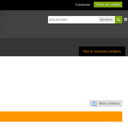
Connexion
Créer un compte
Membres
Voir le nouveau contenu
Mon contenu