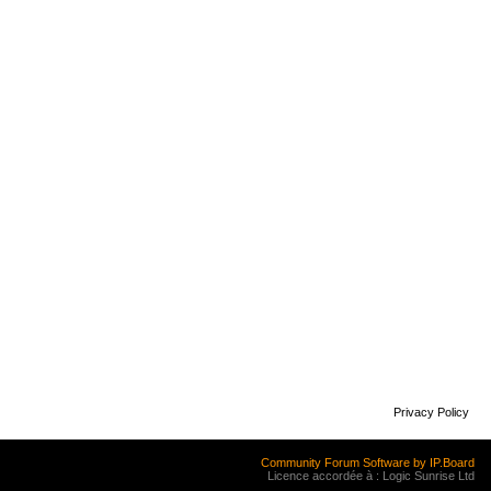
Privacy Policy
Community Forum Software by IP.Board
Licence accordée à : Logic Sunrise Ltd