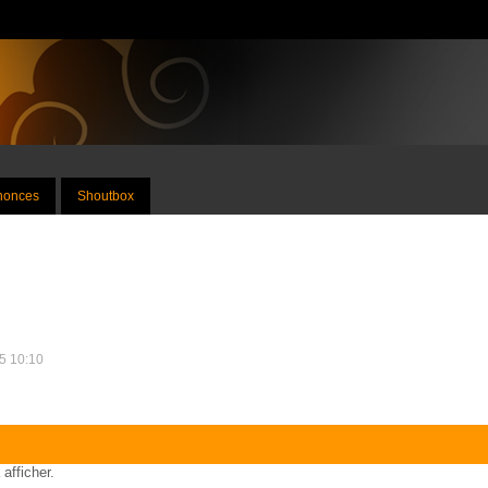
nnonces
Shoutbox
25 10:10
 afficher.