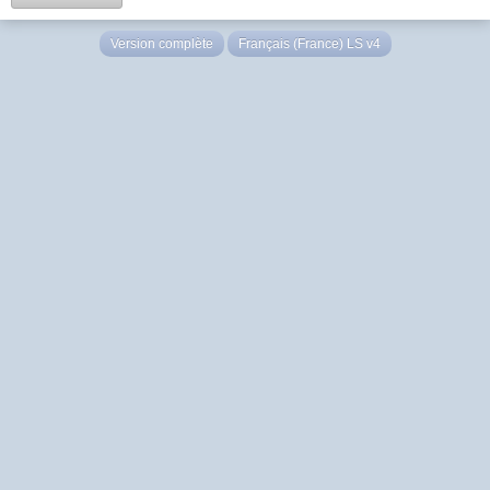
Version complète
Français (France) LS v4