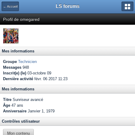
LS forums
← Accueil
Profil de omegared
Mes informations
Groupe
Technicien
Messages
948
Inscrit(e) (le)
03-octobre 09
Dernière activité
févr. 06 2017 11:23
Mes informations
Titre
Sunriseur avancé
Âge
47 ans
Anniversaire
Janvier 1, 1979
Contrôles utilisateur
Mon contenu