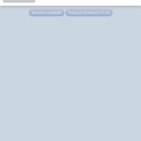
Version complète
Français (France) LS v4