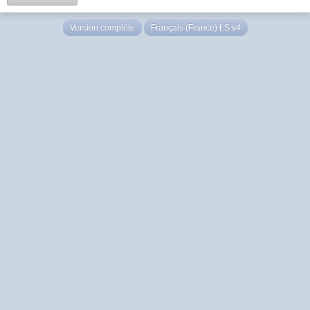
Version complète
Français (France) LS v4