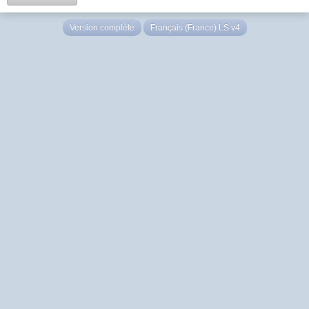
Version complète
Français (France) LS v4