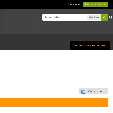
Connexion
Créer un compte
Membres
Voir le nouveau contenu
Mon contenu