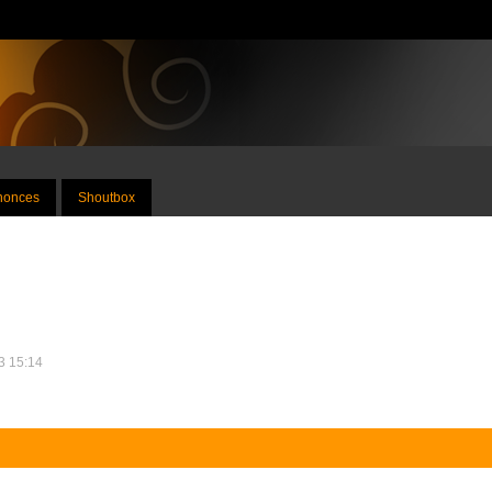
nnonces
Shoutbox
13 15:14