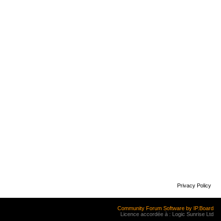
Privacy Policy
Community Forum Software by IP.Board
Licence accordée à : Logic Sunrise Ltd