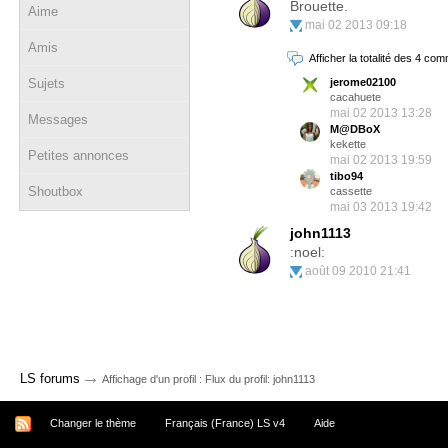
Brouette.
Aime
mai 02 2013 09:18
Amis
Afficher la totalité des 4 co
Sujets
jerome02100
cacahuete
mai 02 2013 13:28
Messages
M@DBoX
kekette
Petites annonces
mai 02 2013 19:59
tibo94
Shoutbox
cassette
mai 03 2013 19:42
john1113
:noel:
août 09 2010 21:41
→
LS forums
Affichage d'un profil : Flux du profil: john1113
Changer le thème
Français (France) LS v4
Aide