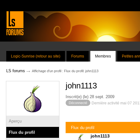
Logic-Sunrise (retour au site)
Forums
Membres
Petites a
→
LS forums
Affichage d'un profil : Flux du profil: john1113
john1113
Inscrit(e) (le) 28 sept. 2009
Déconnecté
Dernière activité mai 07 20
Aperçu
Flux du profil
Flux du profil
john1113