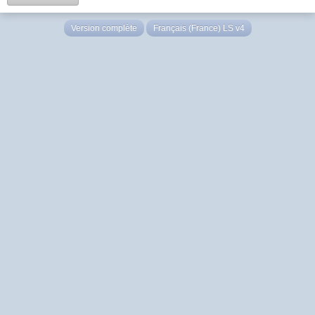
Version complète
Français (France) LS v4