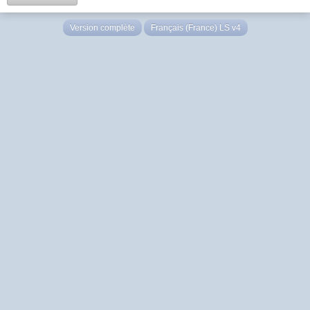
Version complète
Français (France) LS v4