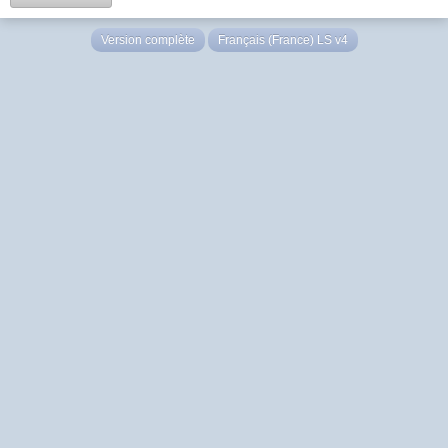
Version complète
Français (France) LS v4