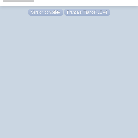
Version complète
Français (France) LS v4