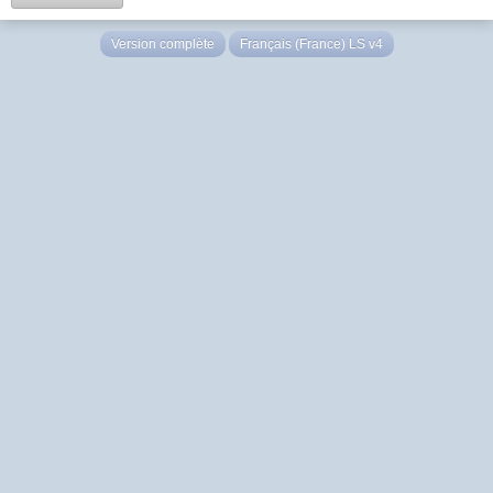
Version complète
Français (France) LS v4