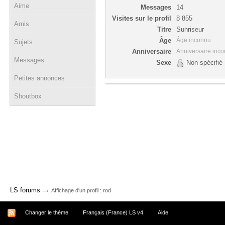
Aime
Messages
14
Visites sur le profil
8 855
Amis
Titre
Sunriseur
Âge
Âge inconnu
Sujets
Anniversaire
Anniversaire inc
Messages
Sexe
Non spécifié
Petites annonces
Shoutbox
→
LS forums
Affichage d'un profil : rod
Changer le thème
Français (France) LS v4
Aide