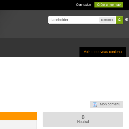
Connexion
Créer un compte
Membres
Voir le nouveau contenu
Mon contenu
0
Neutral