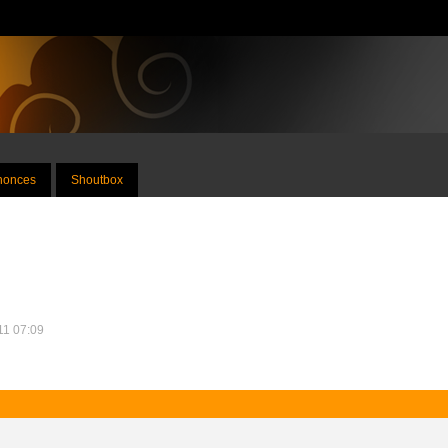
nnonces
Shoutbox
011 07:09