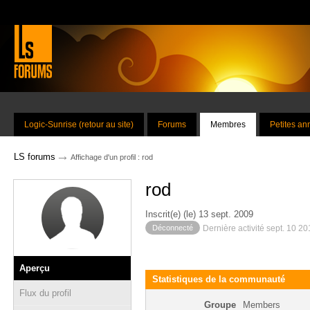
Logic-Sunrise (retour au site)
Forums
Membres
Petites a
→
LS forums
Affichage d'un profil : rod
rod
Inscrit(e) (le) 13 sept. 2009
Déconnecté
Dernière activité sept. 10 2
Aperçu
Statistiques de la communauté
Flux du profil
Groupe
Members