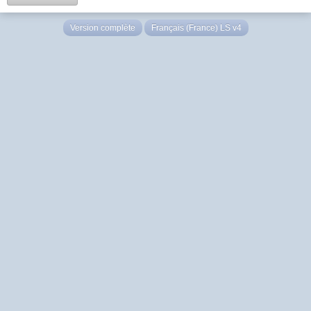
Version complète
Français (France) LS v4