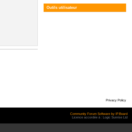
Outils utilisateur
Privacy Policy
Community Forum Software by IP.Board
Licence accordée à : Logic Sunrise Ltd