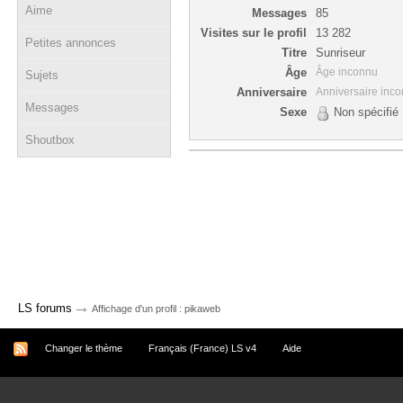
Aime
Messages
85
Visites sur le profil
13 282
Petites annonces
Titre
Sunriseur
Âge
Âge inconnu
Sujets
Anniversaire
Anniversaire inc
Messages
Sexe
Non spécifié
Shoutbox
→
LS forums
Affichage d'un profil : pikaweb
Changer le thème
Français (France) LS v4
Aide