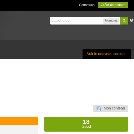
Connexion
Créer un compte
Membres
Voir le nouveau contenu
Mon contenu
18
Good