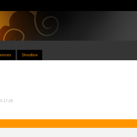
nnonces
Shoutbox
25 17:29