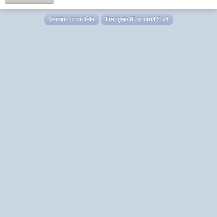
Version complète
Français (France) LS v4