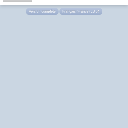
Version complète
Français (France) LS v4