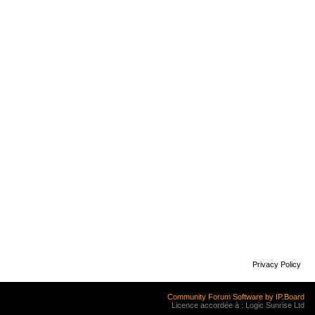
Privacy Policy
Community Forum Software by IP.Board
Licence accordée à : Logic Sunrise Ltd