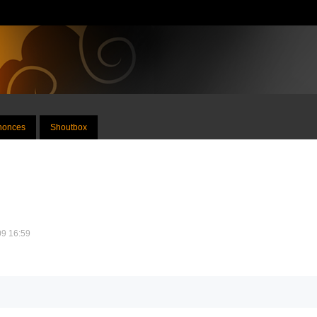
nnonces
Shoutbox
09 16:59