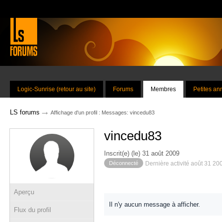
Logic-Sunrise (retour au site)
Forums
Membres
Petites a
→
LS forums
Affichage d'un profil : Messages: vincedu83
vincedu83
Inscrit(e) (le) 31 août 2009
Déconnecté
Dernière activité août 31 20
Aperçu
Il n'y aucun message à afficher.
Flux du profil