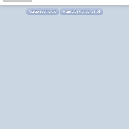
Version complète
Français (France) LS v4