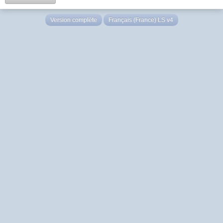
Version complète
Français (France) LS v4