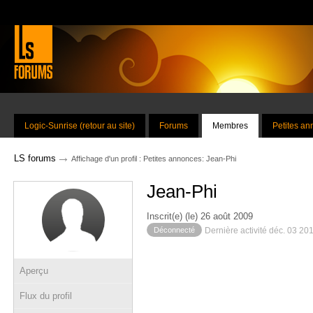
Logic-Sunrise (retour au site)
Forums
Membres
Petites a
→
LS forums
Affichage d'un profil : Petites annonces: Jean-Phi
Jean-Phi
Inscrit(e) (le) 26 août 2009
Déconnecté
Dernière activité déc. 03 20
Aperçu
Flux du profil