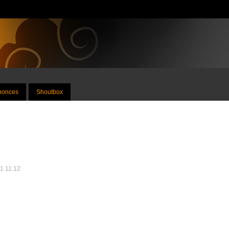
nnonces
Shoutbox
11 11:12