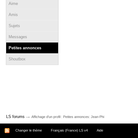
Aime
Amis
Sujets
Messages
Petites annonces
Shoutbox
→
LS forums
Affichage d'un profil : Petites annonces: Jean-Phi
Changer le thème
Français (France) LS v4
Aide