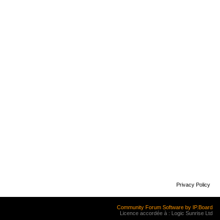
Privacy Policy
Community Forum Software by IP.Board
Licence accordée à : Logic Sunrise Ltd