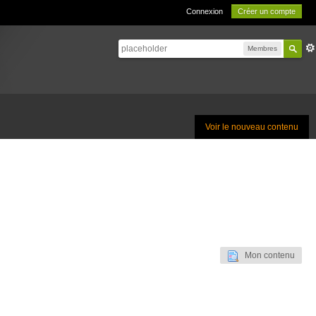
Connexion
Créer un compte
Membres
Voir le nouveau contenu
Mon contenu