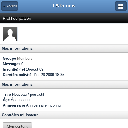
LS forums
← Accueil
Profil de patson
Mes informations
Groupe
Members
Messages
0
Inscrit(e) (le)
16-août 09
Dernière activité
déc. 26 2009 18:35
Mes informations
Titre
Nouveau / peu actif
Âge
Âge inconnu
Anniversaire
Anniversaire inconnu
Contrôles utilisateur
Mon contenu