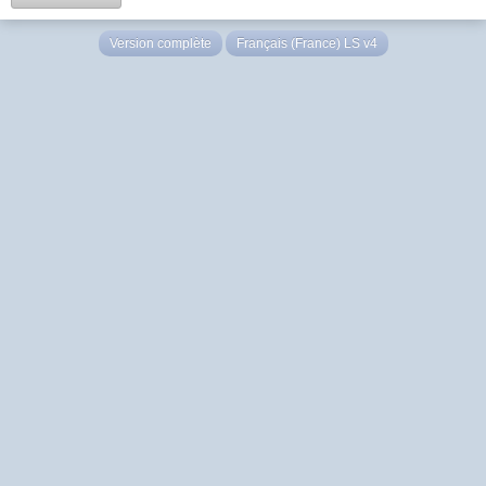
Version complète
Français (France) LS v4