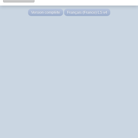
Version complète
Français (France) LS v4