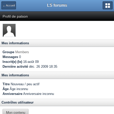
LS forums
← Accueil
Profil de patson
Mes informations
Groupe
Members
Messages
0
Inscrit(e) (le)
16-août 09
Dernière activité
déc. 26 2009 18:35
Mes informations
Titre
Nouveau / peu actif
Âge
Âge inconnu
Anniversaire
Anniversaire inconnu
Contrôles utilisateur
Mon contenu