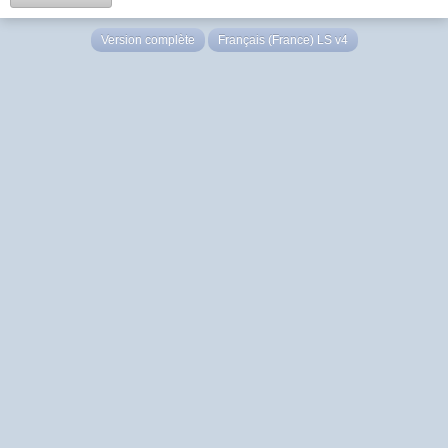
Version complète
Français (France) LS v4