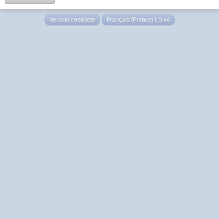
Version complète
Français (France) LS v4