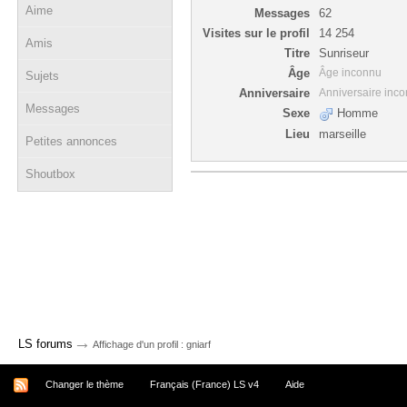
Aime
Messages
62
Visites sur le profil
14 254
Amis
Titre
Sunriseur
Âge
Âge inconnu
Sujets
Anniversaire
Anniversaire inc
Messages
Sexe
Homme
Lieu
marseille
Petites annonces
Shoutbox
→
LS forums
Affichage d'un profil : gniarf
Changer le thème
Français (France) LS v4
Aide