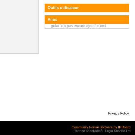
Outils utilisateur
Amis
gniarf n'a pas encore ajouté d'ami.
Privacy Policy
Community Forum Software by IP.Board
Licence accordée à : Logic Sunrise Ltd