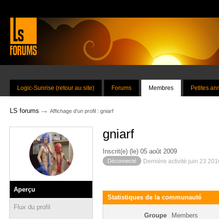
Logic-Sunrise (retour au site)
Forums
Membres
Petites a
→
LS forums
Affichage d'un profil : gniarf
gniarf
Inscrit(e) (le) 05 août 2009
Déconnecté
Dernière activité juin 23 20
Aperçu
Statistiques de la communauté
Flux du profil
Groupe
Members