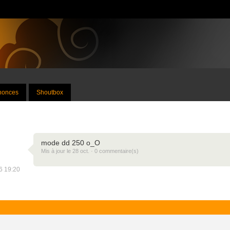
nnonces
Shoutbox
mode dd 250 o_O
Mis à jour le 28 oct. · 0 commentaire(s)
16 19:20