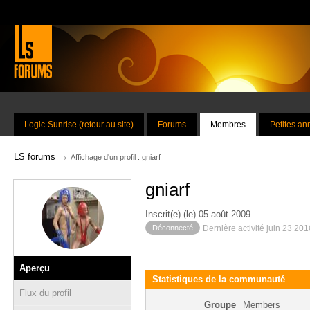
Logic-Sunrise (retour au site)
Forums
Membres
Petites a
→
LS forums
Affichage d'un profil : gniarf
gniarf
Inscrit(e) (le) 05 août 2009
Déconnecté
Dernière activité juin 23 20
Aperçu
Statistiques de la communauté
Flux du profil
Groupe
Members