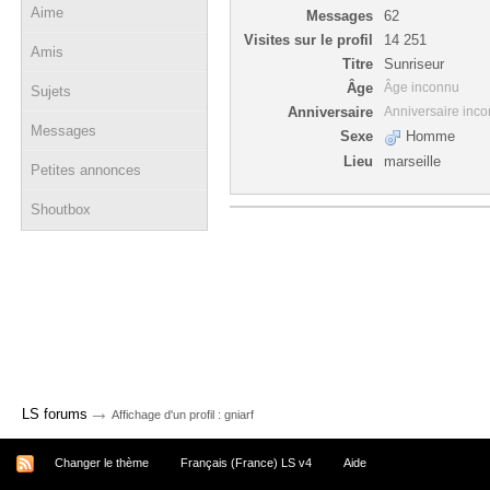
Aime
Messages
62
Visites sur le profil
14 251
Amis
Titre
Sunriseur
Âge
Âge inconnu
Sujets
Anniversaire
Anniversaire inc
Messages
Sexe
Homme
Lieu
marseille
Petites annonces
Shoutbox
→
LS forums
Affichage d'un profil : gniarf
Changer le thème
Français (France) LS v4
Aide