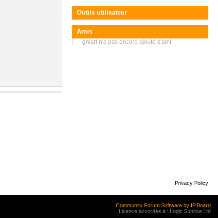
Outils utilisateur
Amis
gniarf n'a pas encore ajouté d'ami.
Privacy Policy
Community Forum Software by IP.Board
Licence accordée à : Logic Sunrise Ltd