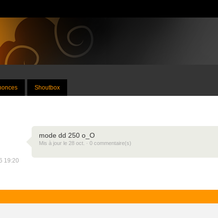
nnonces
Shoutbox
mode dd 250 o_O
Mis à jour le 28 oct. · 0 commentaire(s)
16 19:20