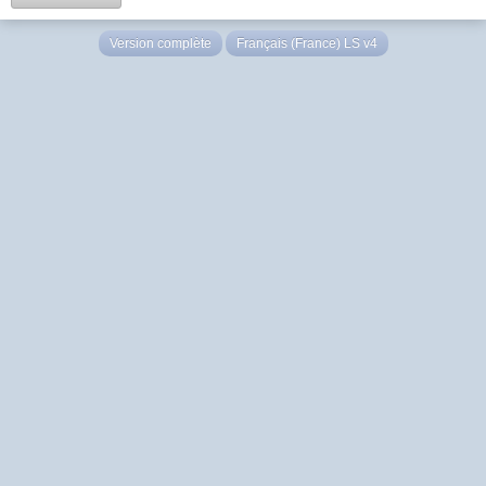
Version complète
Français (France) LS v4