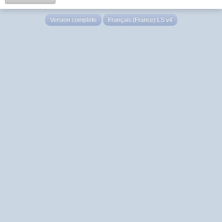
Version complète
Français (France) LS v4