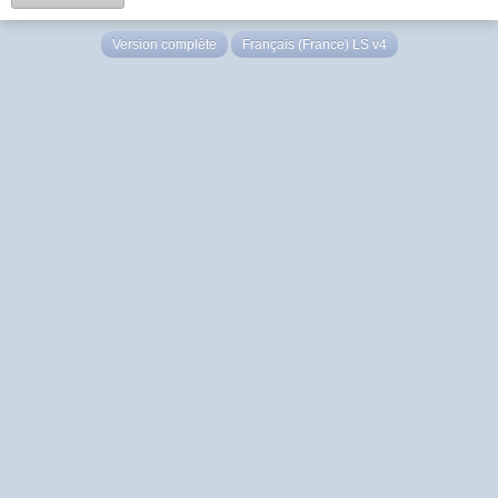
Version complète
Français (France) LS v4