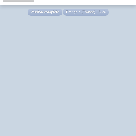
Version complète
Français (France) LS v4