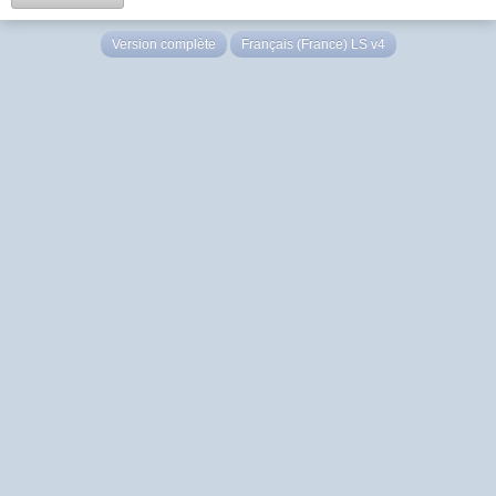
Version complète
Français (France) LS v4