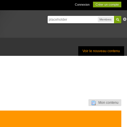
Connexion
Créer un compte
Membres
Voir le nouveau contenu
Mon contenu