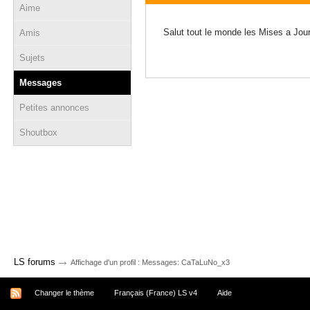
Aime
22 novembre 2011 - 15:36
Salut tout le monde les Mises a Jour
Amis
Sujets
Messages
Petites annonces
Shoutbox
→
LS forums
Affichage d'un profil : Messages: CaTaLuNo_x3
Changer le thème
Français (France) LS v4
Aide