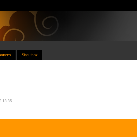
nnonces
Shoutbox
12 13:35