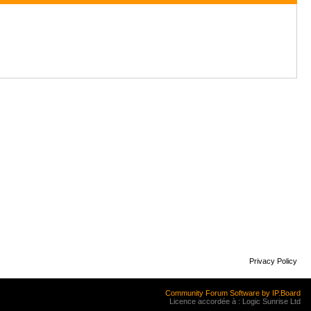
Privacy Policy
Community Forum Software by IP.Board
Licence accordée à : Logic Sunrise Ltd