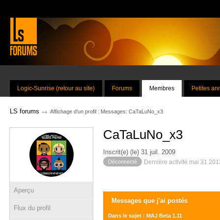
Logic-Sunrise (retour au site)
Forums
Membres
Petites a
→
LS forums
Affichage d'un profil : Messages: CaTaLuNo_x3
CaTaLuNo_x3
Inscrit(e) (le) 31 juil. 2009
Déconnecté
Dernière activité mai 31 20
Aperçu
Messages que j'ai postés
Flux du profil
Dans le sujet : MAJ Beta 1.11