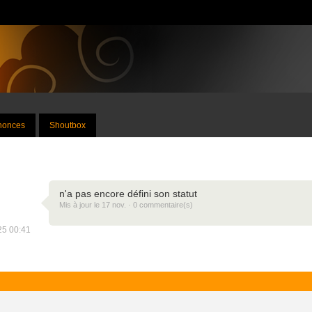
nnonces
Shoutbox
n'a pas encore défini son statut
Mis à jour le 17 nov. · 0 commentaire(s)
025 00:41