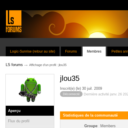
Logic-Sunrise (retour au site)
Forums
Membres
Petites a
→
LS forums
Affichage d'un profil : jlou35
jlou35
Inscrit(e) (le) 30 juil. 2009
Déconnecté
Dernière activité janv. 26 2
Aperçu
Statistiques de la communauté
Flux du profil
Groupe
Members