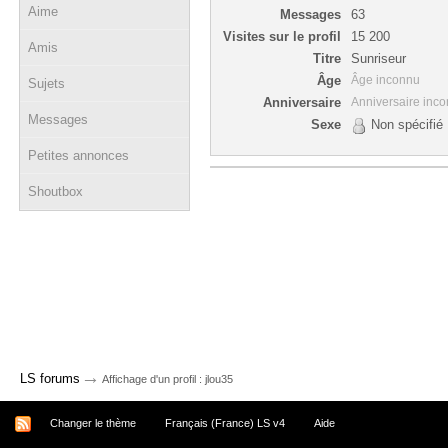
Aime
Messages
63
Visites sur le profil
15 200
Amis
Titre
Sunriseur
Âge
Âge inconnu
Sujets
Anniversaire
Anniversaire inc
Messages
Sexe
Non spécifié
Petites annonces
Shoutbox
→
LS forums
Affichage d'un profil : jlou35
Changer le thème
Français (France) LS v4
Aide