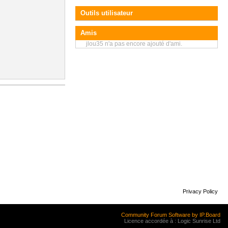
Outils utilisateur
Amis
jlou35 n'a pas encore ajouté d'ami.
Privacy Policy
Community Forum Software by IP.Board
Licence accordée à : Logic Sunrise Ltd