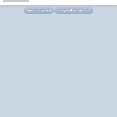
Version complète
Français (France) LS v4