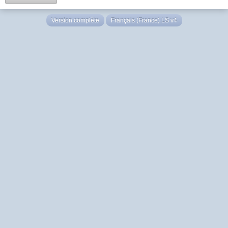
Version complète
Français (France) LS v4