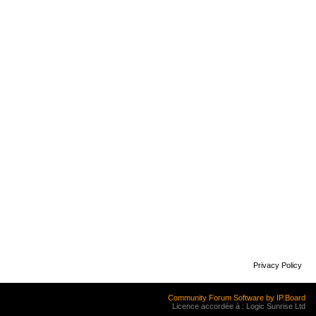
Privacy Policy
Community Forum Software by IP.Board
Licence accordée à : Logic Sunrise Ltd