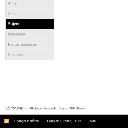
Aime
Amis
Sujets
Messages
Petites annonces
Shoutbox
→
LS forums
Affichage d'un profil : Sujets: DKP Shady
Changer le thème
Français (France) LS v4
Aide