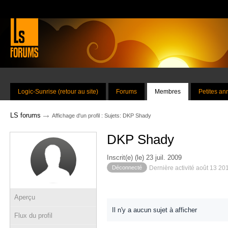
Logic-Sunrise (retour au site)
Forums
Membres
Petites a
→
LS forums
Affichage d'un profil : Sujets: DKP Shady
DKP Shady
Inscrit(e) (le) 23 juil. 2009
Déconnecté
Dernière activité août 13 20
Aperçu
Il n'y a aucun sujet à afficher
Flux du profil