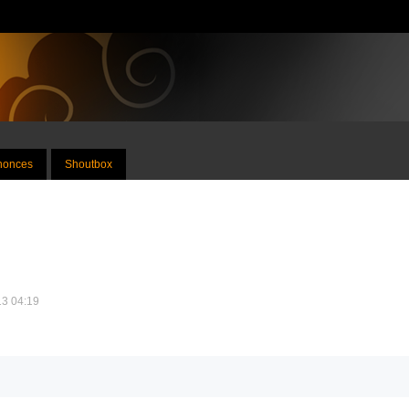
nnonces
Shoutbox
13 04:19