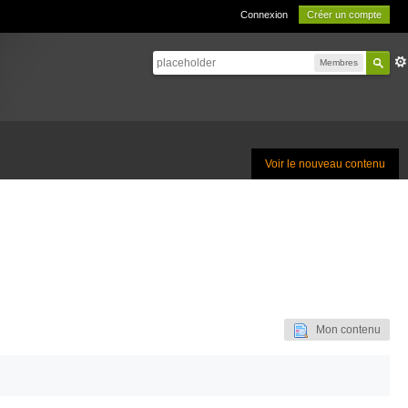
Connexion
Créer un compte
Membres
Voir le nouveau contenu
Mon contenu