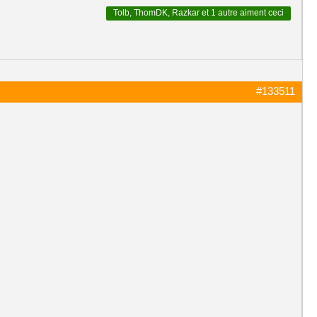
Tolb
,
ThomDK
,
Razkar
et
1 autre
aiment ceci
#133511