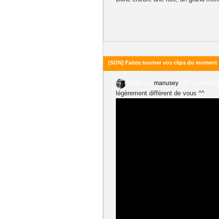
[SON] Faites tourner vos clips du moment 
Posté par
manusey
-
07 septembre
légèrement différent de vous ^^