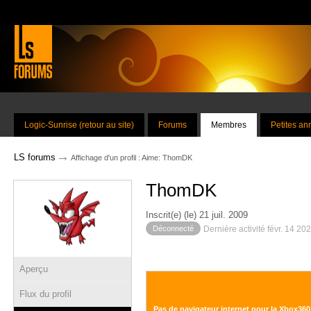
Logic-Sunrise (retour au site)
Forums
Membres
Petites a
→
LS forums
Affichage d'un profil : Aime: ThomDK
ThomDK
Inscrit(e) (le) 21 juil. 2009
Déconnecté
Dernière activité févr. 14 20
Aperçu
Flux du profil
Pas de navigateur internet pour la Xbox360