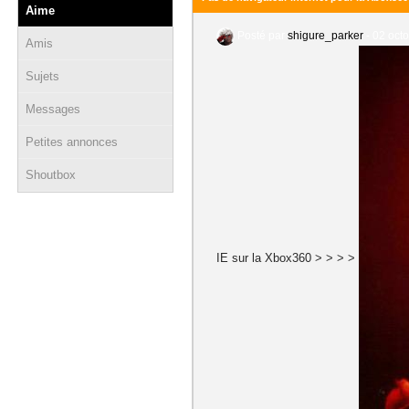
Aime
Posté par
shigure_parker
-
02 octo
Amis
Sujets
Messages
Petites annonces
Shoutbox
IE sur la Xbox360 > > > >