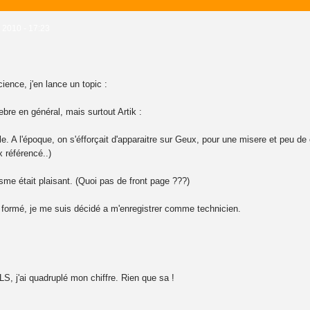
 2010 - 17:23
ience, j'en lance un topic :
bre en général, mais surtout Artik :
le. A l'époque, on s'éfforçait d'apparaitre sur Geux, pour une misere et peu de
 référencé..)
isme était plaisant. (Quoi pas de front page ???)
nt formé, je me suis décidé a m'enregistrer comme technicien.
S, j'ai quadruplé mon chiffre. Rien que sa !