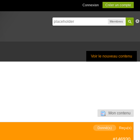
Connexion
Créer un compte
Membres
Voir le nouveau contenu
Mon contenu
Donné(s)
Reçu(s)
#146930