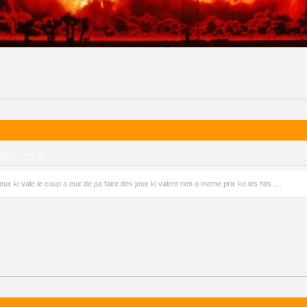
2010 - 20:20
jeux ki vale le coup a eux de pa faire des jeux ki valent rien o meme prix ke les hits ....