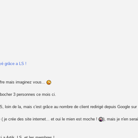
yé grâce a LS !
ffre mais imaginez vous...
embocher 3 personnes ce mois ci.
 LS, loin de la, mais c'est grâce au nombre de client redirigé depuis Google sur
 ( je crée des site internet... et oui le mien est moche !
), mais je n'en sera
i a Artik, LS, et les membres !