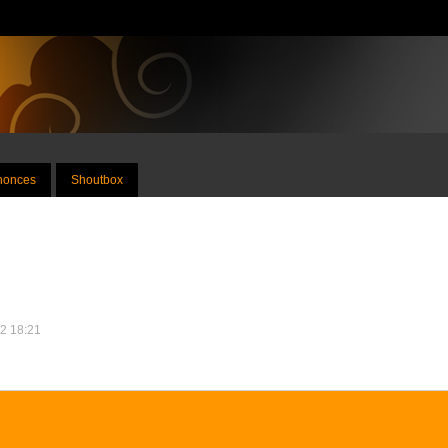
nnonces
Shoutbox
22 18:21