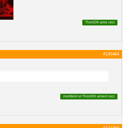
ThomDK
aime ceci
#145464
mortdelol
et
ThomDK
aiment ceci
#142369