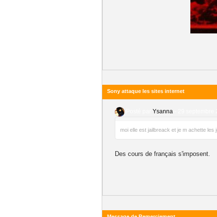
Sony attaque les sites internet
Posté par
Ysanna
-
29 septembre 
moi elle est jailbreack et je m achette les 
Des cours de français s'imposent.
Message de Remerciement