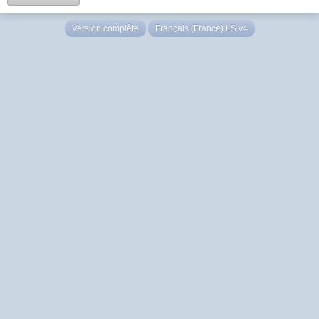
Version complète
Français (France) LS v4