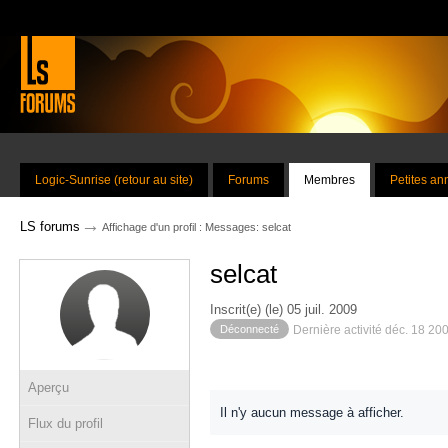
Logic-Sunrise (retour au site)
Forums
Membres
Petites a
→
LS forums
Affichage d'un profil : Messages: selcat
selcat
Inscrit(e) (le) 05 juil. 2009
Déconnecté
Dernière activité déc. 18 20
Aperçu
Il n'y aucun message à afficher.
Flux du profil