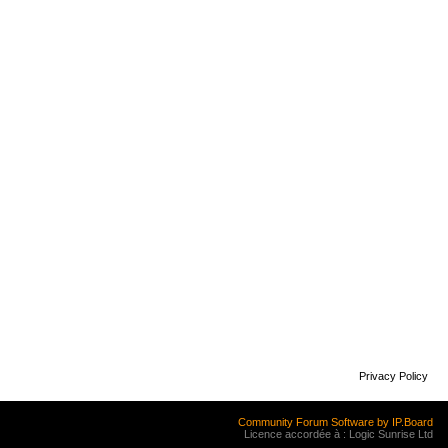
Privacy Policy
Community Forum Software by IP.Board
Licence accordée à : Logic Sunrise Ltd