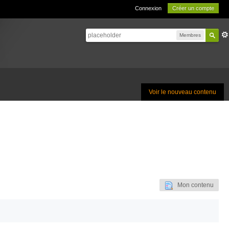
Connexion
Créer un compte
Membres
Voir le nouveau contenu
Mon contenu