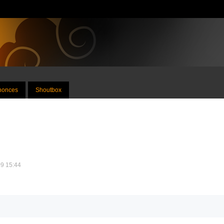
nnonces
Shoutbox
09 15:44