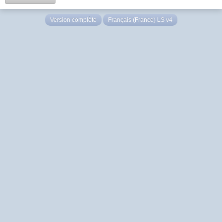
Version complète
Français (France) LS v4