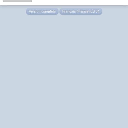
Version complète
Français (France) LS v4