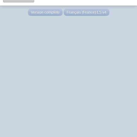
Version complète
Français (France) LS v4