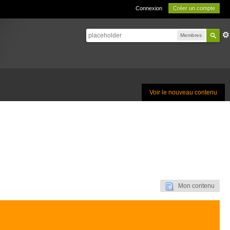
Connexion
Créer un compte
Membres
Voir le nouveau contenu
Mon contenu