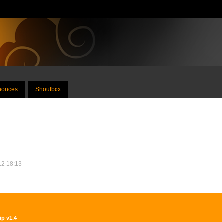
nnonces
Shoutbox
012 18:13
ip v1.4