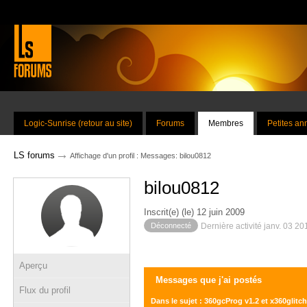
Logic-Sunrise (retour au site)
Forums
Membres
Petites a
→
LS forums
Affichage d'un profil : Messages: bilou0812
bilou0812
Inscrit(e) (le) 12 juin 2009
Déconnecté
Dernière activité janv. 03 2
Aperçu
Messages que j'ai postés
Flux du profil
Dans le sujet : 360gcProg v1.2 et x360glitch