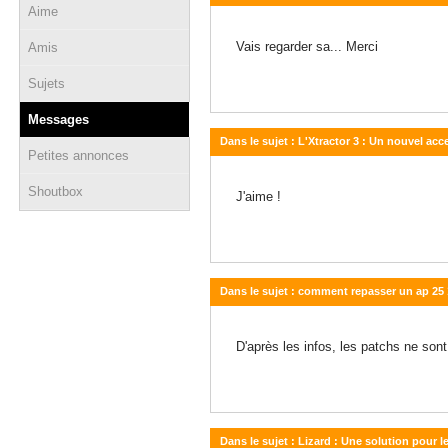
Aime
28 décembre 2011 - 11:29
Vais regarder sa... Merci
Amis
Sujets
Messages
Dans le sujet : L'Xtractor 3 : Un nouvel ac
Petites annonces
26 juin 2011 - 19:53
Shoutbox
J'aime !
Dans le sujet : comment repasser un ap 25
26 juin 2011 - 13:27
D'après les infos, les patchs ne son
Dans le sujet : Lizard : Une solution pour 