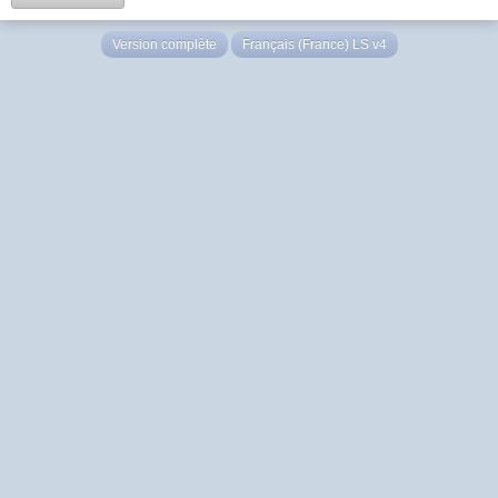
Version complète
Français (France) LS v4