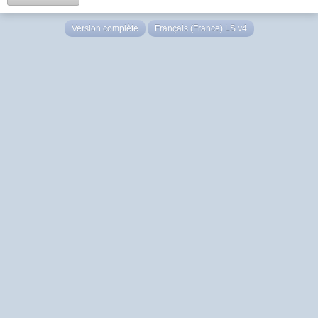
Version complète
Français (France) LS v4