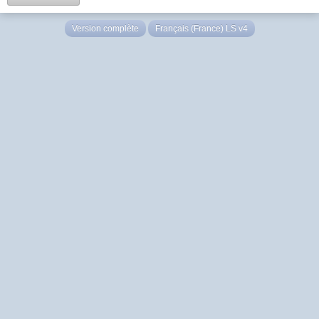
Version complète
Français (France) LS v4