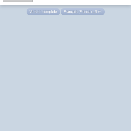
Version complète
Français (France) LS v4