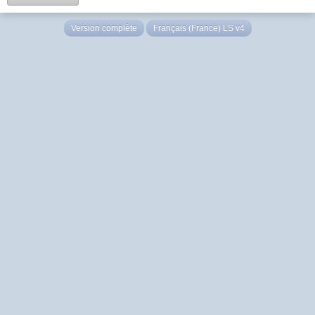
Version complète
Français (France) LS v4