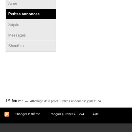
Aime
Petites annonces
Sujets
Messages
Shoutbox
→
LS forums
Affichage d'un profil : Petites annonces: james974
Changer le thème
Français (France) LS v4
Aide