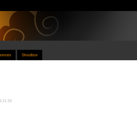
nnonces
Shoutbox
09 21:35