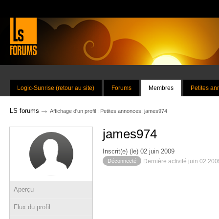
Logic-Sunrise (retour au site)
Forums
Membres
Petites a
→
LS forums
Affichage d'un profil : Petites annonces: james974
james974
Inscrit(e) (le) 02 juin 2009
Déconnecté
Dernière activité juin 02 20
Aperçu
Flux du profil