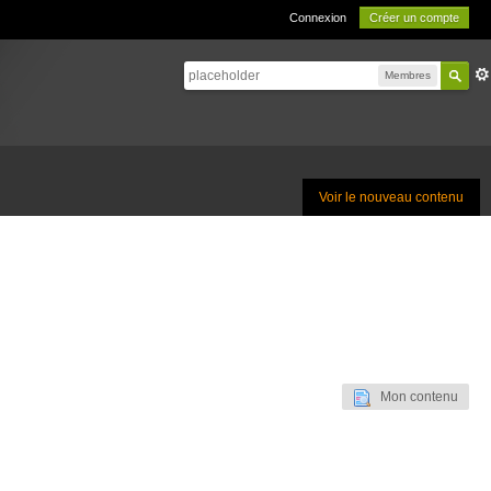
Connexion
Créer un compte
Membres
Voir le nouveau contenu
Mon contenu