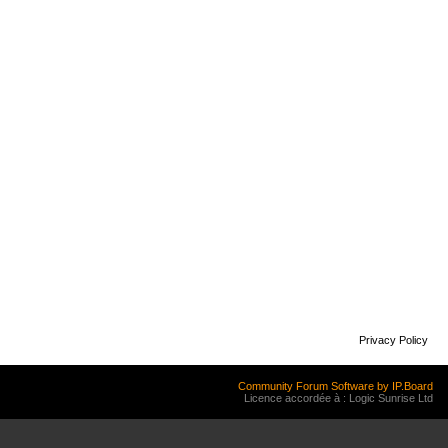
Privacy Policy
Community Forum Software by IP.Board
Licence accordée à : Logic Sunrise Ltd